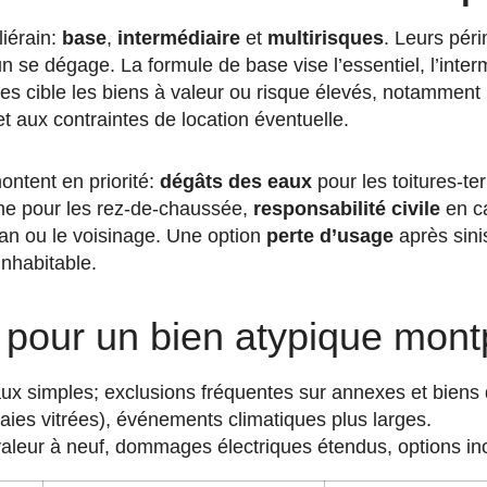
liérain:
base
,
intermédiaire
et
multirisques
. Leurs péri
se dégage. La formule de base vise l’essentiel, l’inter
sques cible les biens à valeur ou risque élevés, notammen
et aux contraintes de location éventuelle.
ontent en priorité:
dégâts des eaux
pour les toitures-te
me pour les rez-de-chaussée,
responsabilité civile
en ca
isan ou le voisinage. Une option
perte d’usage
après sini
inhabitable.
pour un bien atypique montp
eaux simples; exclusions fréquentes sur annexes et biens 
(baies vitrées), événements climatiques plus larges.
, valeur à neuf, dommages électriques étendus, options in