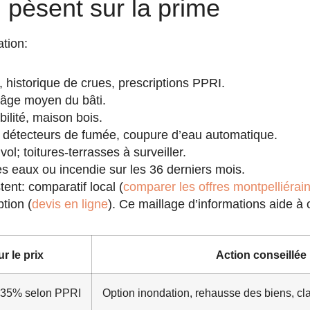
 pèsent sur la prime
tion:
, historique de crues, prescriptions PPRI.
, âge moyen du bâti.
abilité, maison bois.
e, détecteurs de fumée, coupure d’eau automatique.
l; toitures-terrasses à surveiller.
s eaux ou incendie sur les 36 derniers mois.
ent: comparatif local (
comparer les offres montpelliérai
tion (
devis en ligne
). Ce maillage d’informations aide à o
r le prix
Action conseillée
 35% selon PPRI
Option inondation, rehausse des biens, cla