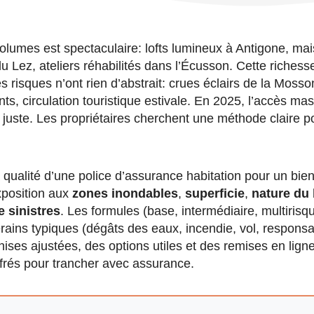
 volumes est spectaculaire: lofts lumineux à Antigone, ma
 Lez, ateliers réhabilités dans l’Écusson. Cette richesse
s risques n’ont rien d’abstrait: crues éclairs de la Mosson
s, circulation touristique estivale. En 2025, l’accès mas
juste. Les propriétaires cherchent une méthode claire po
 la qualité d’une police d’assurance habitation pour un bi
xposition aux
zones inondables
,
superficie
,
nature du 
e sinistres
. Les formules (base, intermédiaire, multiris
rains typiques (dégâts des eaux, incendie, vol, responsabi
ises ajustées, des options utiles et des remises en ligne,
ffrés pour trancher avec assurance.