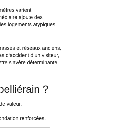
mètres varient
médiaire ajoute des
t les logements atypiques.
rrasses et réseaux anciens,
s d’accident d’un visiteur,
stre s’avère déterminante
elliérain ?
de valeur.
ondation renforcées.