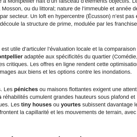
e à Montpellier naît d’un faisceau d’éléments objectifs. 
a Mosson, ou du littoral; nature de l’immeuble et année 
 par secteur. Un loft en hypercentre (Écusson) n’est p
écoule la structure de prime, modulée par les franchises
st utile d’articuler l’évaluation locale et la comparaison
ntpellier
adaptée aux spécificités du quartier (Comédie
es critiques. Les offres en ligne rendent cette optimisati
mmages aux biens et les options contre les inondations.
s. Les
péniches
ou maisons flottantes exigent une attent
s
réhabilités cumulent grandes hauteurs sous plafond et 
ques. Les
tiny houses
ou
yourtes
subissent davantage le
frontent la capillarité et les mouvements de terrain, ave