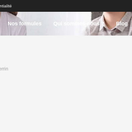
tialité
Nos formules
Qui sommes-nous ?
Blog
errin