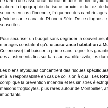
Le tarif d’une assurance habitation pour un bien atypiqu
d’abord la topographie du risque: proximité du Lez, de l
secours en cas d’incendie; fréquence des cambriolages
péniche sur le canal du Rhône à Sète. De ce diagnostic d
souscrites.
Pour sécuriser un budget sans dégrader la couverture, il e
ménages constatent qu’une
assurance habitation à Mo
Celleneuve) fait baisser la prime sans rogner les garanti
des ajustements fins sur la responsabilité civile, les do
Les biens atypiques concentrent des risques spécifique
et à la responsabilité en cas de collision à quai. Les
loft
complique la prévention incendie et les sinistres électri
maisons troglodytes, plus rares autour de Montpellier, af
importants.