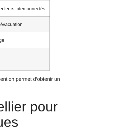
étecteurs interconnectés
d’évacuation
age
ention permet d’obtenir un
llier pour
ques