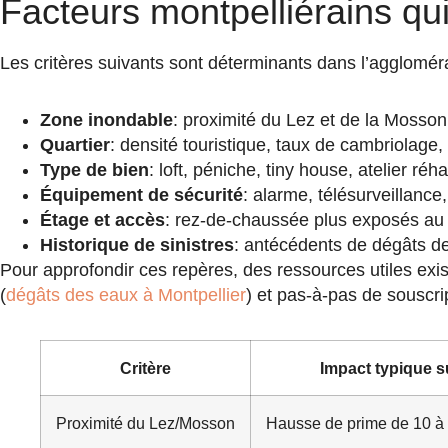
Facteurs montpelliérains qui
Les critères suivants sont déterminants dans l’aggloméra
Zone inondable
: proximité du Lez et de la Mosson
Quartier
: densité touristique, taux de cambriolage
Type de bien
: loft, péniche, tiny house, atelier réh
Équipement de sécurité
: alarme, télésurveillanc
Étage et accès
: rez-de-chaussée plus exposés au vo
Historique de sinistres
: antécédents de dégâts de
Pour approfondir ces repères, des ressources utiles exist
(
dégâts des eaux à Montpellier
) et pas-à-pas de souscrip
Critère
Impact typique su
Proximité du Lez/Mosson
Hausse de prime de 10 à